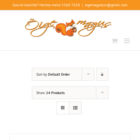
Skip
Soovid lisainfot? Helista meile 5560 7638
|
oigemagusturi@gmail.com
to
content
Sort by
Default Order
Show
24 Products