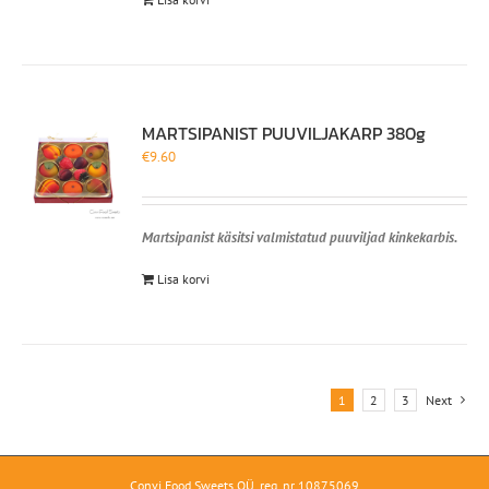
MARTSIPANIST PUUVILJAKARP 380g
€
9.60
Martsipanist käsitsi valmistatud puuviljad kinkekarbis.
Lisa korvi
1
2
3
Next
Convi Food Sweets OÜ, reg. nr 10875069