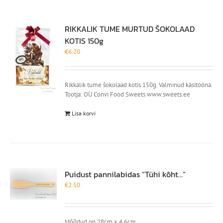
RIKKALIK TUME MURTUD ŠOKOLAAD
KOTIS 150g
€
6.20
Rikkalik tume šokolaad kotis 150g. Valminud käsitööna.
Tootja: OÜ Convi Food Sweets www.sweets.ee
Lisa korvi
Puidust pannilabidas “Tühi kõht…”
€
2.50
Mõõdud on 28cm x 4,6cm