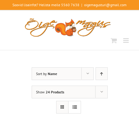
Skip
Soovid lisainfot? Helista meile 5560 7638
|
oigemagusturi@gmail.com
to
content
Sort by
Name
Show
24 Products