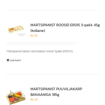
MARTSIPANIST ROOSID ER015 3-pakk 45g
(kollane)
€
1.85
Martsipanist käsitsi valmistatud roosid 3pakk (ER015)
Lisa korvi
MARTSIPANIST PUUVILJAKARP
BANAANIGA 185g
€
6.20